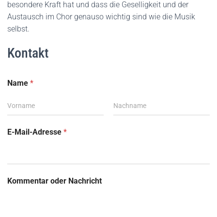
besondere Kraft hat und dass die Geselligkeit und der
Austausch im Chor genauso wichtig sind wie die Musik
selbst.
Kontakt
Name
*
Vorname
Nachname
o
E-Mail-Adresse
*
d
e
r
E
-
Kommentar oder Nachricht
M
a
i
l