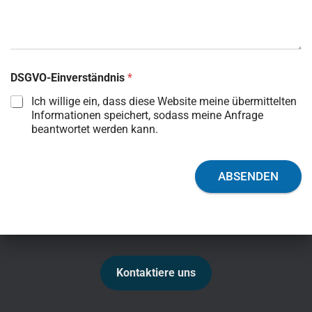
-
A
d
r
e
s
DSGVO-Einverständnis
*
s
Ich willige ein, dass diese Website meine übermittelten
e
Informationen speichert, sodass meine Anfrage
D
beantwortet werden kann.
S
G
V
O
ABSENDEN
-
E
i
n
v
e
r
Kontaktiere uns
s
t
ä