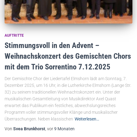
AUFTRITTE
Stimmungsvoll in den Advent –
Weihnachskonzert des Gemischten Chors
mit dem Trio Sorrentino 7.12.2025
Der Gemischte Chor der Liedertafel Elmshorn lädt am Sonntag, 7.
Dezember 2025, um 16 Uhr, in die Lutherkirche Elmshorn (Lange Str.
32) zu seinem traditionellen Weihnachtskonzert ein. Unter der
musikalischen Gesamtleitung von Musikdirektor Axel Quast
erwartet das Publikum ein festliches, abwechslungsreiches
Programm voller stimmungsvoller Klänge und musikalischer
Überraschungen. Neben klassischen
Weiterlesen…
Von
Svea Brunkhorst
, vor
9 Monaten