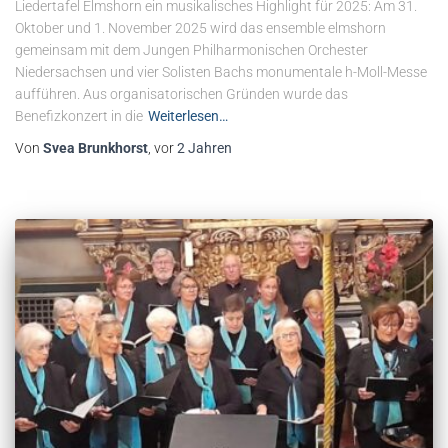
Liedertafel Elmshorn ein musikalisches Highlight für 2025: Am 31.
Oktober und 1. November 2025 wird das ensemble elmshorn
gemeinsam mit dem Jungen Philharmonischen Orchester
Niedersachsen und vier Solisten Bachs monumentale h-Moll-Messe
aufführen. Aus organisatorischen Gründen wurde das
Benefizkonzert in die
Weiterlesen…
Von
Svea Brunkhorst
, vor
2 Jahren