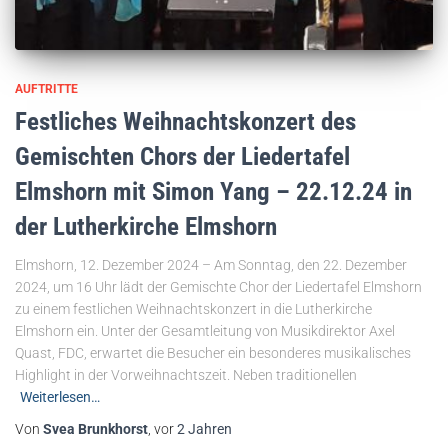
AUFTRITTE
Festliches Weihnachtskonzert des
Gemischten Chors der Liedertafel
Elmshorn mit Simon Yang – 22.12.24 in
der Lutherkirche Elmshorn
Elmshorn, 12. Dezember 2024 – Am Sonntag, den 22. Dezember
2024, um 16 Uhr lädt der Gemischte Chor der Liedertafel Elmshorn
zu einem festlichen Weihnachtskonzert in die Lutherkirche
Elmshorn ein. Unter der Gesamtleitung von Musikdirektor Axel
Quast, FDC, erwartet die Besucher ein besonderes musikalisches
Highlight in der Vorweihnachtszeit. Neben traditionellen
Weiterlesen…
Von
Svea Brunkhorst
, vor
2 Jahren